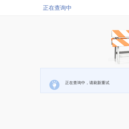
正在查询中
正在查询中，请刷新重试