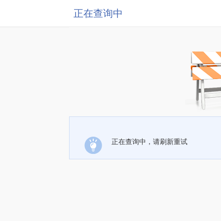
正在查询中
正在查询中，请刷新重试